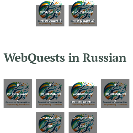
економічна
економічна
інтеграція 1
інтеграція 2
WebQuests in Russian
Гражданска
Гражданска
Социальна
я
я
я
интеграция
интеграция
интеграция
Социальная
1
2
2
интеграция 1
Экономичес
Экономичес
кая
кая