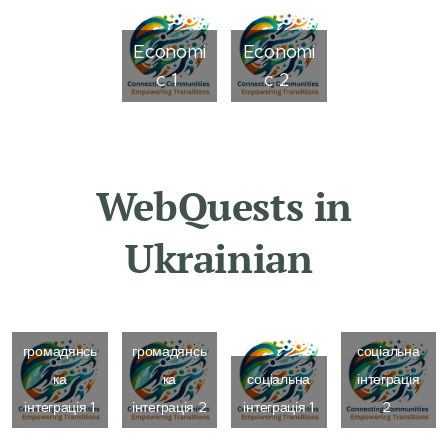
Economi
Economi
c 1
c 2
WebQuests in
Ukrainian
громадянсь
громадянсь
соціальна
ка
ка
соціальна
інтеграція
інтеграція 1
інтеграція 2
інтеграція 1
2